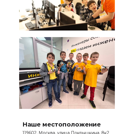
О нас
Курсы
Расписание
Отзывы
Мастер-классы
Летние программы
Цены
Ответы на вопросы
Новости
Контакты
Наше местоположение
Для СМИ
119602, Москва, улица Покрышкина, 8к2