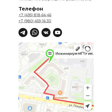
press@inginirium-tn.ru
Телефон
Хотите работать у нас?
+7 (495) 818-64-46
pm@inginirium-tn.ru
+7 (980) 459-16-30
Сведения об образовательной
организации
Политика
конфиденциальности
Все права защищены