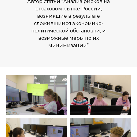
Расписание
Автор статьи "Анализ рисков на
страховом рынке России,
Отзывы
возникшие в результате
Мастер-классы
сложившийся экономико-
Летние программы
политической обстановки, и
Цены
возможные меры по их
минимизации”
Ответы на вопросы
Новости
Контакты
Для СМИ
press@inginirium-tn.ru
Хотите работать у нас?
pm@inginirium-tn.ru
Сведения об образовательной