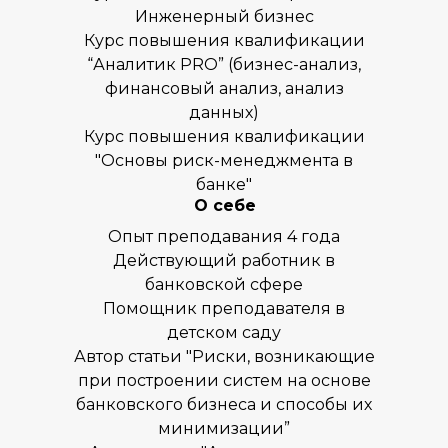
Инженерный бизнес
Курс повышения квалификации
“Аналитик PRO” (бизнес-анализ,
финансовый анализ, анализ
данных)
Курс повышения квалификации
Наше местоположение
"Основы риск-менеджмента в
119602, Москва, улица
Покрышкина, 8к2
банке"
+7 (495) 818-64-46
О себе
+7 (980) 459-16-30
Опыт преподавания 4 года
Заказать звонок
Действующий работник в
банковской сфере
Помощник преподавателя в
детском саду
Автор статьи "Риски, возникающие
при построении систем на основе
О нас
банковского бизнеса и способы их
Курсы
минимизации”