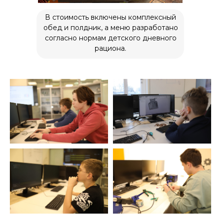
press@inginirium-tn.ru
В стоимость включены комплексный
обед и полдник, а меню разработано
Хотите работать у нас?
согласно нормам детского дневного
pm@inginirium-tn.ru
рациона.
Сведения об образовательной
организации
Политика
конфиденциальности
Все права защищены