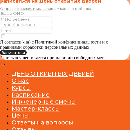
Записаться на День открытых дверей
Отправьте заявку и мы запишем вашего ребенка
Я согласен(-на) с
Политикой конфиденциальности
и с
правилами обработки персональных данных
Записаться
Запись осуществляется при наличии свободных мест
ДЕНЬ ОТКРЫТЫХ ДВЕРЕЙ
О нас
Курсы
Расписание
Инженерные смены
Мастер-классы
Цены
Ответы на вопросы
ЦЕНТР ДЕТСКОГО
ИННОВАЦИОННОГО ТВОРЧЕСТВА
Отзывы