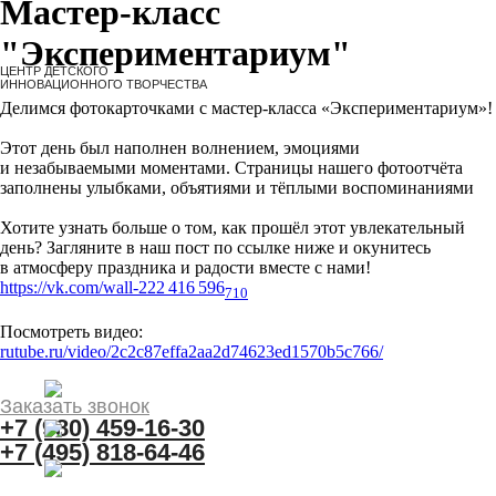
Мастер-класс
Расписание
Курсы
О нас
"Экспериментариум"
Делимся фотокарточками с мастер-класса «Экспериментариум»!
Этот день был наполнен волнением, эмоциями
и незабываемыми моментами. Страницы нашего фотоотчёта
заполнены улыбками, объятиями и тёплыми воспоминаниями
Хотите узнать больше о том, как прошёл этот увлекательный
день? Загляните в наш пост по ссылке ниже и окунитесь
в атмосферу праздника и радости вместе с нами!
https://vk.com/wall-222 416 596
710
Посмотреть видео:
rutube.ru/video/2c2c87effa2aa2d74623ed1570b5c766/