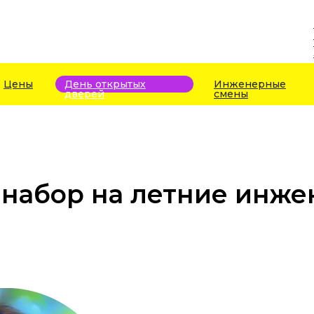
Цены
День открытых
Инженерные
дверей
смены
 набор на летние инж