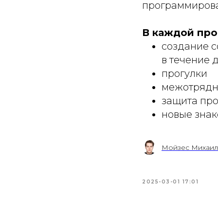
программирова
В каждой про
️создание с
в течение 
прогулки
межотрядн
защита про
новые знак
Мойзес Михаил
2025-03-01 17:01