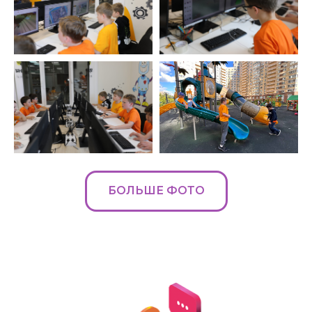
Хотите работать у нас?
pm@inginirium-tn.ru
Сведения об образовательной
организации
Политика
конфиденциальности
Все права защищены
БОЛЬШЕ ФОТО