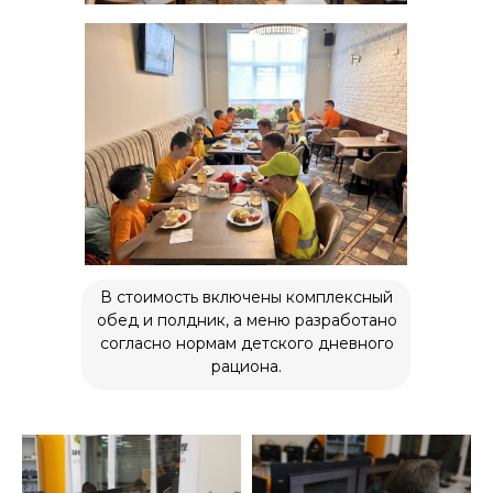
О нас
Курсы
Расписание
Отзывы
Мастер-классы
Летние программы
В стоимость включены комплексный
Цены
обед и полдник, а меню разработано
Ответы на вопросы
согласно нормам детского дневного
рациона.
Новости
Контакты
Для СМИ
press@inginirium-tn.ru