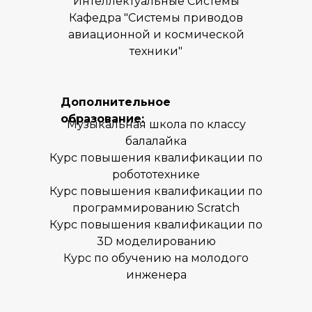
Интеллектуальные Системы
Кафедра "Системы приводов
авиационной и космической
Наше местоположение
техники"
119602, Москва, улица
Покрышкина, 8к2
+7 (495) 818-64-46
Дополнительное
+7 (980) 459-16-30
образование:
Музыкальная школа по классу
Заказать звонок
балалайка
Курс повышения квалификации по
робототехнике
Курс повышения квалификации по
программированию Scratch
Курс повышения квалификации по
О нас
3D моделированию
Курсы
Курс по обучению на молодого
Расписание
инженера
Отзывы
Мастер-классы