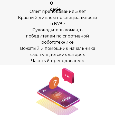
О
Летние программы
себе
Опыт преподавания 5 лет
Цены
Красный диплом по специальности
Ответы на вопросы
в ВУЗе
Руководитель команд-
Новости
победителей по спортивной
Контакты
робототехнике
Вожатый и помощник начальника
Для СМИ
смены в детских лагерях
press@inginirium-tn.ru
Частный преподаватель
Хотите работать у нас?
pm@inginirium-tn.ru
Сведения об образовательной
организации
Политика
конфиденциальности