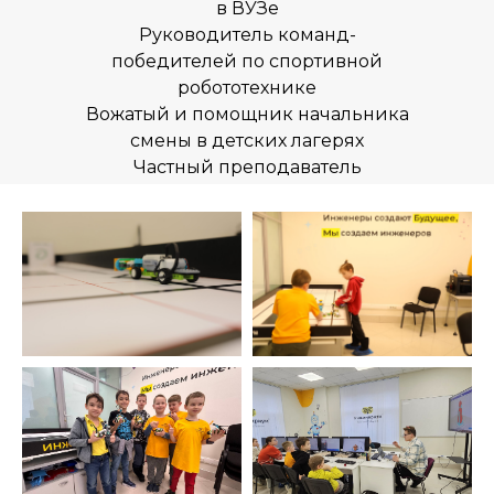
в ВУЗе
Заказать звонок
Руководитель команд-
победителей по спортивной
робототехнике
Вожатый и помощник начальника
смены в детских лагерях
Частный преподаватель
О нас
Курсы
Расписание
Отзывы
Мастер-классы
Летние программы
Цены
Ответы на вопросы
Новости
Контакты