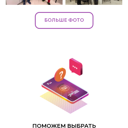
Для СМИ
press@inginirium-tn.ru
БОЛЬШЕ ФОТО
Хотите работать у нас?
pm@inginirium-tn.ru
Сведения об образовательной
организации
Политика
конфиденциальности
Все права защищены
ПОМОЖЕМ ВЫБРАТЬ