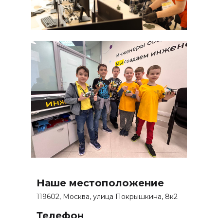
О нас
Курсы
Расписание
Отзывы
Мастер-классы
Летние программы
Цены
Ответы на вопросы
Новости
Контакты
Наше местоположение
Для СМИ
119602, Москва, улица Покрышкина, 8к2
press@inginirium-tn.ru
Телефон