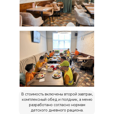
Наше местоположение
119602, Москва, улица
Покрышкина, 8к2
+7 (495) 818-64-46
+7 (980) 459-16-30
Заказать звонок
О нас
Курсы
Расписание
В стоимость включены второй завтрак,
комплексный обед и полдник, а меню
Отзывы
разработано согласно нормам
Мастер-классы
детского дневного рациона.