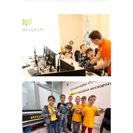
Летние программы
Цены
Ответы на вопросы
Новости
Контакты
Для СМИ
press@inginirium-tn.ru
Хотите работать у нас?
pm@inginirium-tn.ru
Сведения об образовательной
организации
Политика
конфиденциальности
Все права защищены