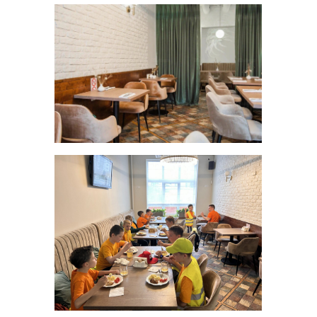
Наше местоположение
119602, Москва, улица
Покрышкина, 8к2
+7 (495) 818-64-46
+7 (980) 459-16-30
Заказать звонок