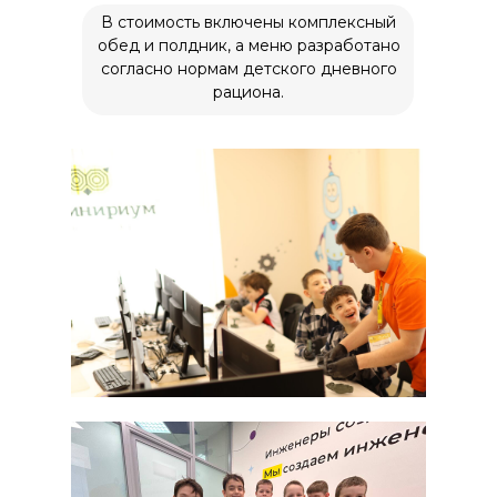
В стоимость включены комплексный
О нас
обед и полдник, а меню разработано
Курсы
согласно нормам детского дневного
рациона.
Расписание
Отзывы
Мастер-классы
Летние программы
Цены
Ответы на вопросы
Новости
Контакты
Для СМИ
press@inginirium-tn.ru
Хотите работать у нас?
pm@inginirium-tn.ru