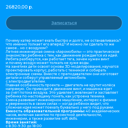
26820,00
р.
Записаться
Почему катер может ехать быстро и долго, не останавливаясь?
Что именно толкает его вперёд? И можно ли сделать то же
самое... но с воздухом?
Летняя инженерная смена «Аэромобиль» — это практическое
знакомство ребёнка с тем, как движение рождается из идей.
Ребята разберутся, как работает тяга, зачем нужен винт
и почему воздух может толкать не хуже воды.
На занятиях дети освоят основы 3D-моделирования, научатся
проектировать корпус, работать с техникой и собирать
электронные схемы. Вместе с преподавателем они изготовят
детали и соберут управляемый автомобиль
с электродвигателем.
Главная особенность проекта — двигатель не крутит колёса
напрямую. Он приводит в движение винт, и машинка едет
за счёт потока воздуха. Это удивляет, вовлекает и заставляет
ребёнка по-настоящему понять, как устроена техника.
Смена развивает инженерное мышление, интерес к физике
и уверенность в своих силах — когда ребёнок видит, что
сложная идея может поехать буквально у него под руками.
Емкость образовательной программы:
40 академических
часов, включая занятия по проектной деятельности,
инженерии, а также развитие soft skills.
Время занятий:
с 8:30-9:30 до 18:00