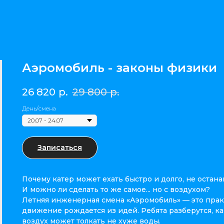
Аэромобиль - законы физики
26 820
р.
29 800
р.
День/смена
Записаться
Почему катер может ехать быстро и долго, не остан
И можно ли сделать то же самое... но с воздухом?
Летняя инженерная смена «Аэромобиль» — это практ
движение рождается из идей. Ребята разберутся, как
воздух может толкать не хуже воды.