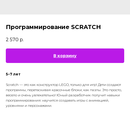
Программирование SCRATCH
2 570
р.
В корзину
5−7 лет
Scratch — это как конструктор LEGO, только для игр! Дети создают
программы, перетаскивая красочные блоки, как пазлы. Это просто,
весело и очень увлекательно! Юный разработчик получит навыки
программирования: научится создавать игры с анимацией,
уровнями и персонажами.