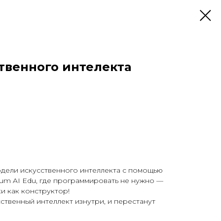
твенного интелекта
одели искусственного интеллекта с помощью
um AI Edu, где программировать не нужно —
и как конструктор!
сственный интеллект изнутри, и перестанут