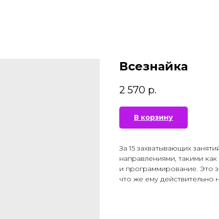
Всезнайка
2 570
р.
В корзину
За 15 захватывающих занят
направлениями, такими ка
и программирование. Это з
что же ему действительно 