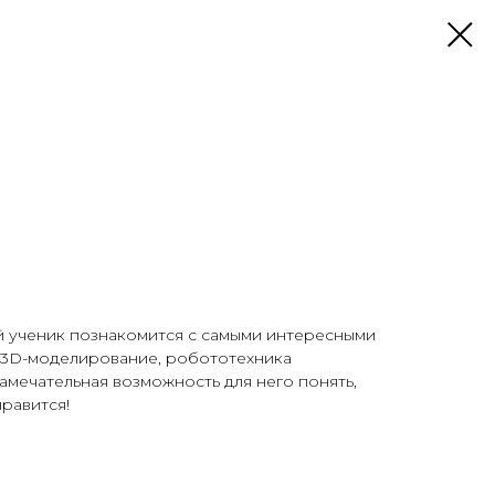
ий ученик познакомится с самыми интересными
к 3D-моделирование, робототехника
амечательная возможность для него понять,
нравится!