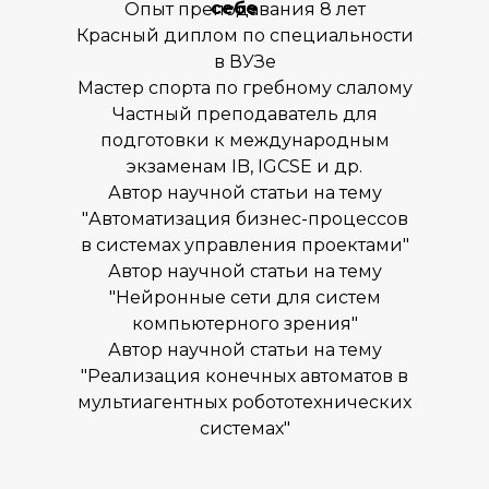
себе
Опыт преподавания 8 лет
Мастер-классы
Красный диплом по специальности
Летние программы
в ВУЗе
Цены
Мастер спорта по гребному слалому
Ответы на вопросы
Частный преподаватель для
подготовки к международным
Новости
экзаменам IB, IGCSE и др.
Контакты
Автор научной статьи на тему
"Автоматизация бизнес-процессов
Для СМИ
в системах управления проектами"
press@inginirium-tn.ru
Автор научной статьи на тему
"Нейронные сети для систем
Хотите работать у нас?
компьютерного зрения"
pm@inginirium-tn.ru
Автор научной статьи на тему
"Реализация конечных автоматов в
мультиагентных робототехнических
Сведения об образовательной
системах"
организации
Политика
конфиденциальности