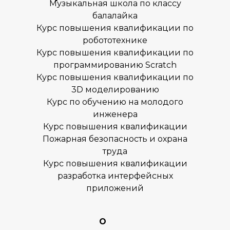
Музыкальная школа по классу
балалайка
Курс повышения квалификации по
робототехнике
Наше местоположение
Курс повышения квалификации по
119602, Москва, улица
Покрышкина, 8к2
программированию Scratch
+7 (495) 818-64-46
Курс повышения квалификации по
+7 (980) 459-16-30
3D моделированию
Курс по обучению на молодого
Заказать звонок
инженера
Курс повышения квалификации
Пожарная безопасность и охрана
труда
Курс повышения квалификации
О нас
разработка интерфейсных
приложений
Курсы
Расписание
Отзывы
О